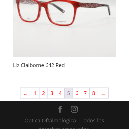
Liz Claiborne 642 Red
←
1
2
3
4
5
6
7
8
→
Óptica Oftalmológica - Todos los