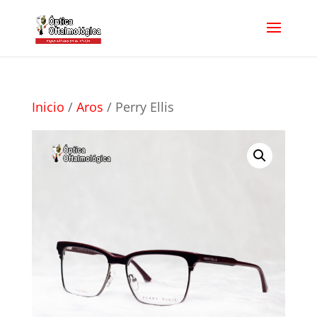
Inicio
/
Aros
/ Perry Ellis